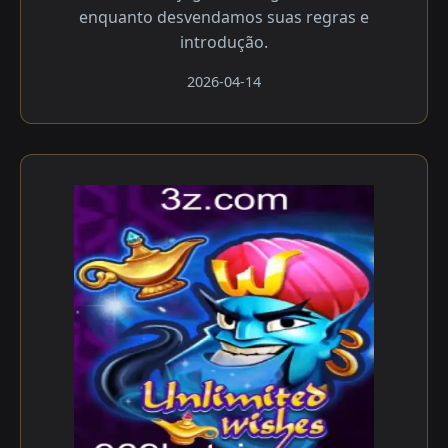
enquanto desvendamos suas regras e
introdução.
2026-04-14