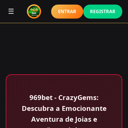
☰
ENTRAR
REGISTRAR
969bet - CrazyGems:
Descubra a Emocionante
Aventura de Joias e