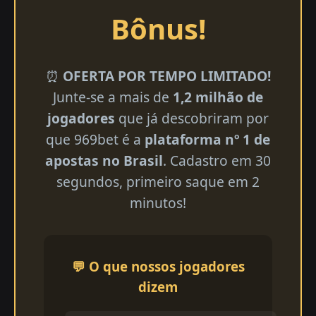
Bônus!
⏰
OFERTA POR TEMPO LIMITADO!
Junte-se a mais de
1,2 milhão de
jogadores
que já descobriram por
que 969bet é a
plataforma nº 1 de
apostas no Brasil
. Cadastro em 30
segundos, primeiro saque em 2
minutos!
💬 O que nossos jogadores
dizem