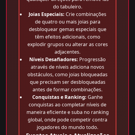
do tabuleiro.
Joias Especiais:
Crie combinações
de quatro ou mais joias para
desbloquear gemas especiais que
têm efeitos adicionais, como
explodir grupos ou alterar as cores
adjacentes.
Níveis Desafiadores:
Progressão
através de níveis adiciona novos
obstáculos, como joias bloqueadas
que precisam ser desbloqueadas
antes de formar combinações.
Conquistas e Ranking:
Ganhe
conquistas ao completar níveis de
maneira eficiente e suba no ranking
global, onde pode competir contra
jogadores do mundo todo.