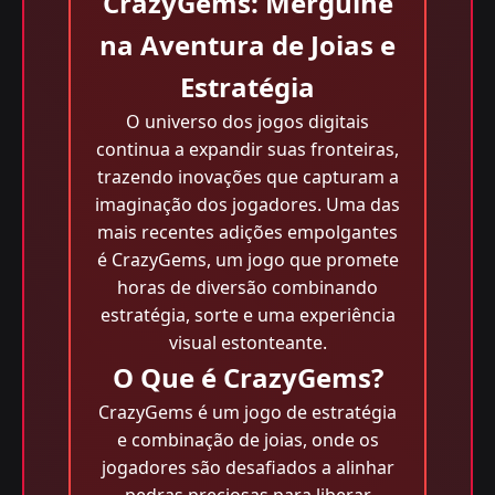
CrazyGems: Mergulhe
na Aventura de Joias e
Estratégia
O universo dos jogos digitais
continua a expandir suas fronteiras,
trazendo inovações que capturam a
imaginação dos jogadores. Uma das
mais recentes adições empolgantes
é CrazyGems, um jogo que promete
horas de diversão combinando
estratégia, sorte e uma experiência
visual estonteante.
O Que é CrazyGems?
CrazyGems é um jogo de estratégia
e combinação de joias, onde os
jogadores são desafiados a alinhar