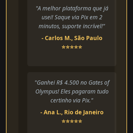
"A melhor plataforma que já
usei! Saque via Pix em 2
minutos, suporte incrível!"
- Carlos M., São Paulo
⭐⭐⭐⭐⭐
"Ganhei R$ 4.500 no Gates of
Olympus! Eles pagaram tudo
certinho via Pix."
- Ana L., Rio de Janeiro
⭐⭐⭐⭐⭐