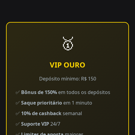
🥇
VIP OURO
Depósito mínimo: R$ 150
✅
Bônus de 150%
em todos os depósitos
✅
Saque prioritário
em 1 minuto
✅
10% de cashback
semanal
✅
Suporte VIP
24/7
✅
Limites de aposta
maiores