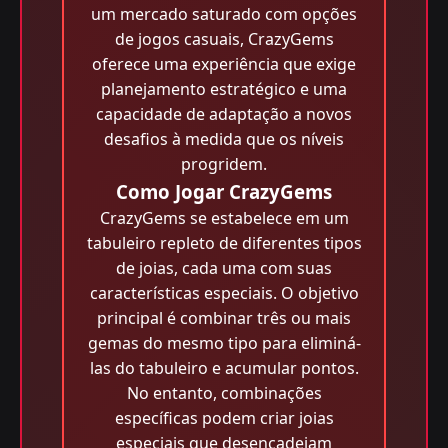
um mercado saturado com opções
de jogos casuais, CrazyGems
oferece uma experiência que exige
planejamento estratégico e uma
capacidade de adaptação a novos
desafios à medida que os níveis
progridem.
Como Jogar CrazyGems
CrazyGems se estabelece em um
tabuleiro repleto de diferentes tipos
de joias, cada uma com suas
características especiais. O objetivo
principal é combinar três ou mais
gemas do mesmo tipo para eliminá-
las do tabuleiro e acumular pontos.
No entanto, combinações
específicas podem criar joias
especiais que desencadeiam