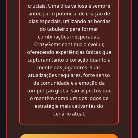
cruciais. Uma dica valiosa é sempre
antecipar o potencial de criação de
joias especiais, utilizando as bordas
do tabuleiro para formar
combinações inesperadas.
CrazyGems continua a evoluir,
oferecendo experiências únicas que
capturam tanto o coração quanto a
mente dos jogadores. Suas
atualizações regulares, forte senso
de comunidade e a emoção da
competição global são aspectos que
o mantêm como um dos jogos de
estratégia mais cativantes do
cenário atual.