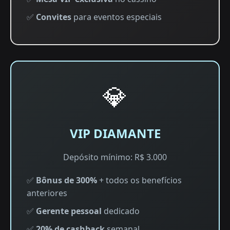
✅
Convites
para eventos especiais
💎
VIP DIAMANTE
Depósito mínimo: R$ 3.000
✅
Bônus de 300%
+ todos os benefícios
anteriores
✅
Gerente pessoal
dedicado
✅
20% de cashback
semanal