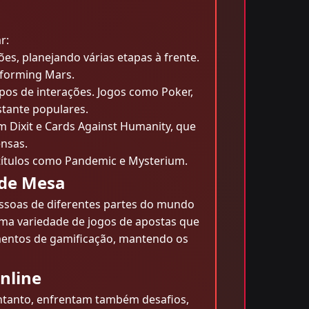
r:
s, planejando várias etapas à frente.
forming Mars.
ipos de interações. Jogos como Poker,
tante populares.
m Dixit e Cards Against Humanity, que
ensas.
títulos como Pandemic e Mysterium.
 de Mesa
essoas de diferentes partes do mundo
ma variedade de jogos de apostas que
mentos de gamificação, mantendo os
nline
entanto, enfrentam também desafios,