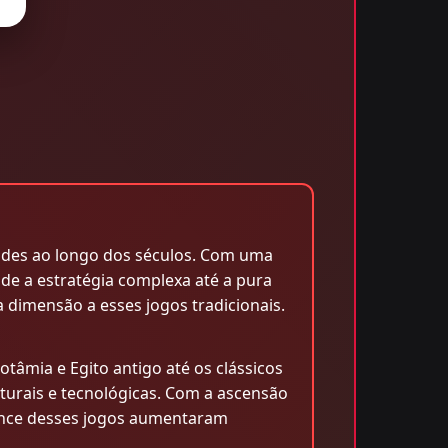
ades ao longo dos séculos. Com uma
sde a estratégia complexa até a pura
 dimensão a esses jogos tradicionais.
tâmia e Egito antigo até os clássicos
urais e tecnológicas. Com a ascensão
lcance desses jogos aumentaram