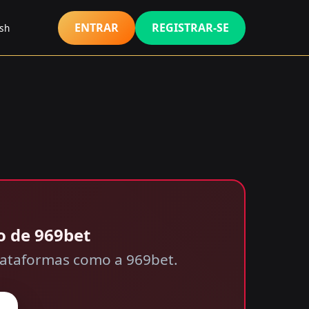
ENTRAR
REGISTRAR-SE
ash
o de 969bet
lataformas como a 969bet.