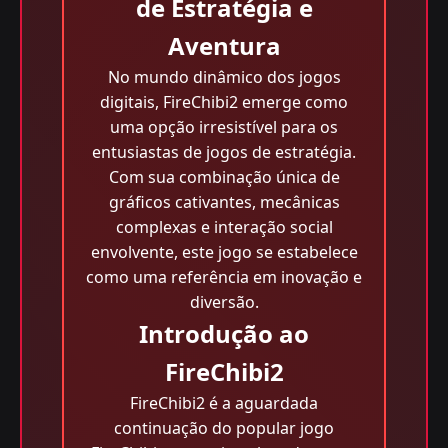
de Estratégia e
Aventura
No mundo dinâmico dos jogos
digitais, FireChibi2 emerge como
uma opção irresistível para os
entusiastas de jogos de estratégia.
Com sua combinação única de
gráficos cativantes, mecânicas
complexas e interação social
envolvente, este jogo se estabelece
como uma referência em inovação e
diversão.
Introdução ao
FireChibi2
FireChibi2 é a aguardada
continuação do popular jogo