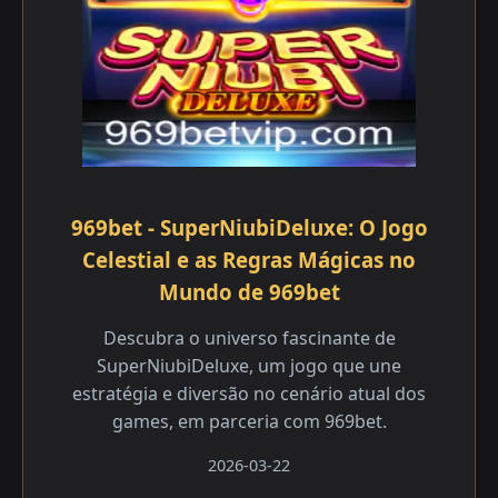
969bet - SuperNiubiDeluxe: O Jogo
Celestial e as Regras Mágicas no
Mundo de 969bet
Descubra o universo fascinante de
SuperNiubiDeluxe, um jogo que une
estratégia e diversão no cenário atual dos
games, em parceria com 969bet.
2026-03-22