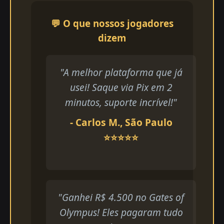
💬 O que nossos jogadores
dizem
"A melhor plataforma que já
usei! Saque via Pix em 2
minutos, suporte incrível!"
- Carlos M., São Paulo
⭐⭐⭐⭐⭐
"Ganhei R$ 4.500 no Gates of
Olympus! Eles pagaram tudo