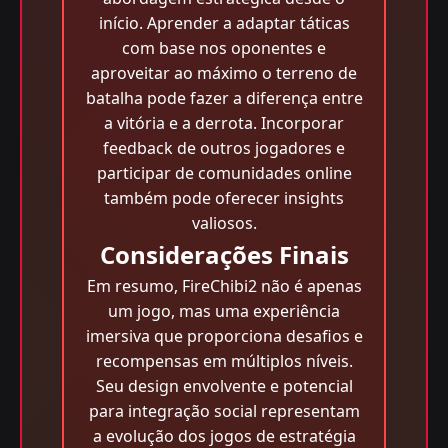
início. Aprender a adaptar táticas
com base nos oponentes e
aproveitar ao máximo o terreno de
batalha pode fazer a diferença entre
a vitória e a derrota. Incorporar
feedback de outros jogadores e
participar de comunidades online
também pode oferecer insights
valiosos.
Considerações Finais
Em resumo, FireChibi2 não é apenas
um jogo, mas uma experiência
imersiva que proporciona desafios e
recompensas em múltiplos níveis.
Seu design envolvente e potencial
para integração social representam
a evolução dos jogos de estratégia