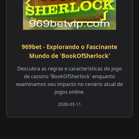
969bet - Explorando o Fascinante
Mundo de 'BookOfSherlock'
Descubra as regras e características do jogo
de cassino 'BookOfSherlock' enquanto
examinamos seu impacto no cenário atual de
jogos online.
2026-03-11