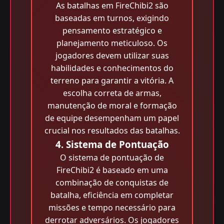
As batalhas em FireChibi2 são
baseadas em turnos, exigindo
pensamento estratégico e
planejamento meticuloso. Os
jogadores devem utilizar suas
habilidades e conhecimentos do
terreno para garantir a vitória. A
escolha correta de armas,
manutenção de moral e formação
de equipe desempenham um papel
crucial nos resultados das batalhas.
4. Sistema de Pontuação
O sistema de pontuação de
FireChibi2 é baseado em uma
combinação de conquistas de
batalha, eficiência em completar
missões e tempo necessário para
derrotar adversários. Os jogadores