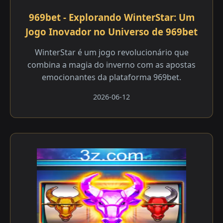
969bet - Explorando WinterStar: Um
Jogo Inovador no Universo de 969bet
WinterStar é um jogo revolucionário que
combina a magia do inverno com as apostas
emocionantes da plataforma 969bet.
2026-06-12