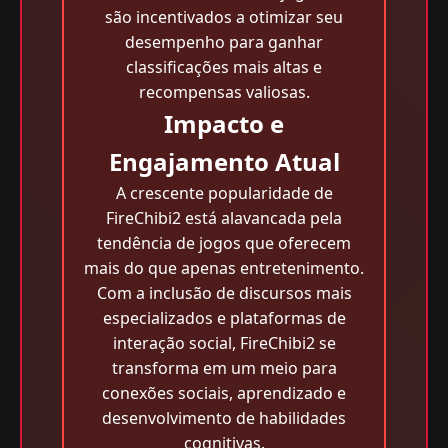
são incentivados a otimizar seu
desempenho para ganhar
classificações mais altas e
recompensas valiosas.
Impacto e
Engajamento Atual
A crescente popularidade de
FireChibi2 está alavancada pela
tendência de jogos que oferecem
mais do que apenas entretenimento.
Com a inclusão de discursos mais
especializados e plataformas de
interação social, FireChibi2 se
transforma em um meio para
conexões sociais, aprendizado e
desenvolvimento de habilidades
cognitivas.