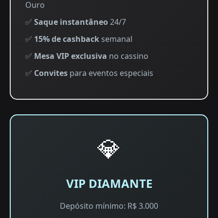
Ouro
✅
Saque instantâneo
24/7
✅
15% de cashback
semanal
✅
Mesa VIP exclusiva
no cassino
✅
Convites
para eventos especiais
💎
VIP DIAMANTE
Depósito mínimo: R$ 3.000