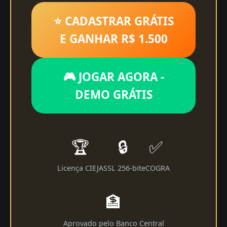
⭐ CADASTRAR GRÁTIS
E GANHAR R$ 1.500
🎮 JOGAR AGORA -
DEMO GRÁTIS
🏆
🔒
✅
Licença CIEJA
SSL 256-bit
eCOGRA
🏦
Aprovado pelo Banco Central