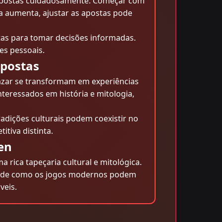
s apostas cuidadosamente. Começar com
 aumenta, ajustar as apostas pode
tas para tomar decisões informadas.
es pessoais.
Apostas
azar se transformam em experiências
teressados em história e mitologia,
adições culturais podem coexistir no
tiva distinta.
en
rica tapeçaria cultural e mitológica.
te de como os jogos modernos podem
veis.