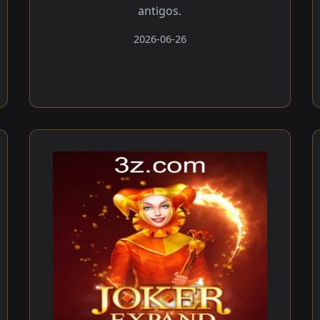
antigos.
2026-06-26