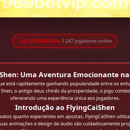
AO VIVO AGORA
- 1.247 jogadores online
iShen: Uma Aventura Emocionante na
que está rapidamente ganhando popularidade entre os entus
Shen, o antigo deus chinês da prosperidade, o jogo combi
oferecendo uma experiência única aos jogadores.
Introdução ao FlyingCaiShen
vatos quanto experientes em apostas, FlyingCaiShen utiliza
Suas animações e design de áudio são cuidadosamente pro