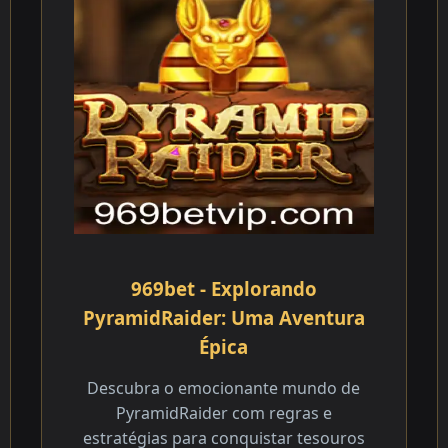
969bet - Explorando
PyramidRaider: Uma Aventura
Épica
Descubra o emocionante mundo de
PyramidRaider com regras e
estratégias para conquistar tesouros