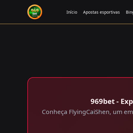
Início
Apostas esportivas
Bin
969bet - Ex
Conheça FlyingCaiShen, um emo