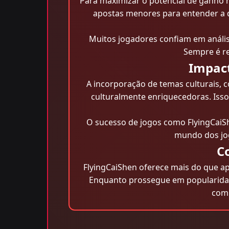
Para maximizar o potencial de ganho 
apostas menores para entender a 
Muitos jogadores confiam em anális
Sempre é re
Impact
A incorporação de temas culturais,
culturalmente enriquecedoras. Isso
O sucesso de jogos como FlyingCaiSh
mundo dos jog
C
FlyingCaiShen oferece mais do que ap
Enquanto prossegue em popularidad
comb