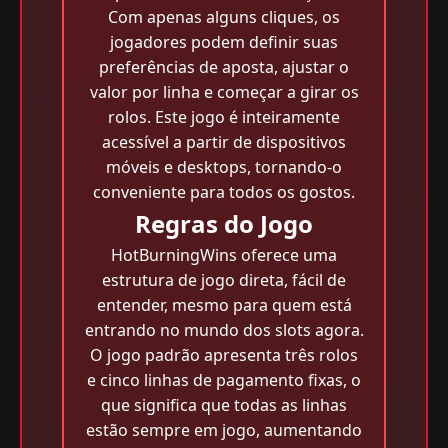
Com apenas alguns cliques, os
jogadores podem definir suas
preferências de aposta, ajustar o
valor por linha e começar a girar os
rolos. Este jogo é inteiramente
acessível a partir de dispositivos
móveis e desktops, tornando-o
conveniente para todos os gostos.
Regras do Jogo
HotBurningWins oferece uma
estrutura de jogo direta, fácil de
entender, mesmo para quem está
entrando no mundo dos slots agora.
O jogo padrão apresenta três rolos
e cinco linhas de pagamento fixas, o
que significa que todas as linhas
estão sempre em jogo, aumentando