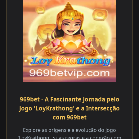
969bet - A Fascinante Jornada pelo
Jogo 'LoyKrathong' e a Intersecção
com 969bet
Explore as origens e a evolução do jogo
'LoyKrathong', suas regras e a conexão com