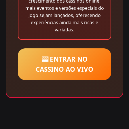
crescimento dos cassinos online,
mais eventos e versões especiais do
jogo sejam lançados, oferecendo
experiências ainda mais ricas e
variadas.
🎰 ENTRAR NO
CASSINO AO VIVO