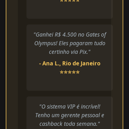
"Ganhei R$ 4.500 no Gates of
Olympus! Eles pagaram tudo
certinho via Pix."
- Ana L., Rio de Janeiro
⭐⭐⭐⭐⭐
"O sistema VIP é incrível!
Tenho um gerente pessoal e
cashback toda semana."