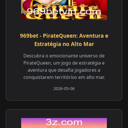
969bet - PirateQueen: Aventura e
Estratégia no Alto Mar
Descubra o emocionante universo de
PirateQueen, um jogo de estratégia e
aventura que desafia jogadores a
conquistarem territórios em alto mar.
2026-05-06