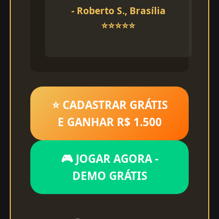
- Roberto S., Brasília
⭐⭐⭐⭐⭐
⭐ CADASTRAR GRÁTIS
E GANHAR R$ 1.500
🎮 JOGAR AGORA -
DEMO GRÁTIS