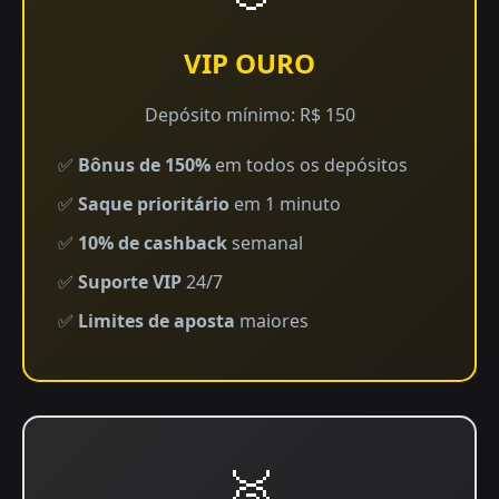
VIP OURO
Depósito mínimo: R$ 150
✅
Bônus de 150%
em todos os depósitos
✅
Saque prioritário
em 1 minuto
✅
10% de cashback
semanal
✅
Suporte VIP
24/7
✅
Limites de aposta
maiores
🥈