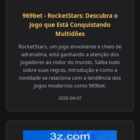
969bet - RocketStars: Descubra o
Jogo que Está Conquistando
Multidões
RocketStars, um jogo envolvente e cheio de
adrenalina, está ganhando a atenção dos
jogadores ao redor do mundo. Saiba tudo
sobre suas regras, introdução e como a
novidade se relaciona com a tendência dos
jogos modernos como 969bet.
2026-04-07