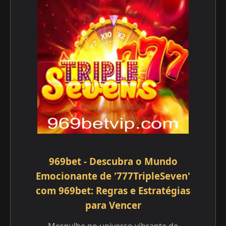
969bet - Descubra o Mundo
Emocionante de '777TripleSeven'
com 969bet: Regras e Estratégias
para Vencer