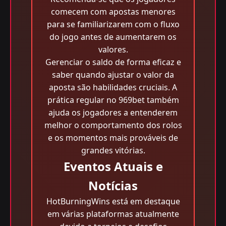
comecem com apostas menores
para se familiarizarem com o fluxo
do jogo antes de aumentarem os
valores.
Gerenciar o saldo de forma eficaz e
saber quando ajustar o valor da
aposta são habilidades cruciais. A
prática regular no 969bet também
ajuda os jogadores a entenderem
melhor o comportamento dos rolos
e os momentos mais prováveis de
grandes vitórias.
Eventos Atuais e
Notícias
HotBurningWins está em destaque
em várias plataformas atualmente