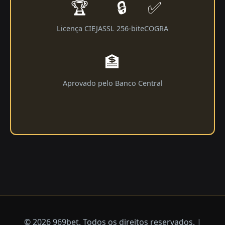
🏆
🔒
✅
Licença CIEJA
SSL 256-bit
eCOGRA
🏦
Aprovado pelo Banco Central
© 2026 969bet. Todos os direitos reservados. |