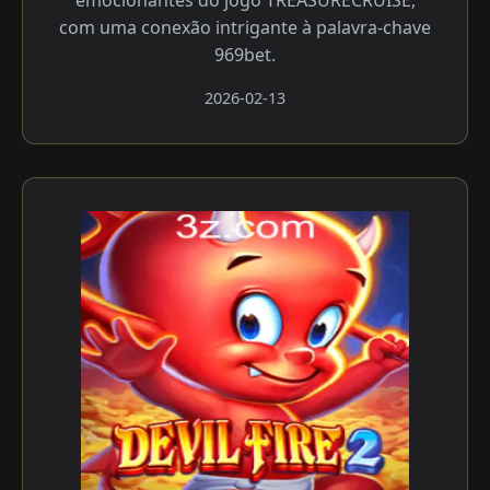
emocionantes do jogo TREASURECRUISE,
com uma conexão intrigante à palavra-chave
969bet.
2026-02-13