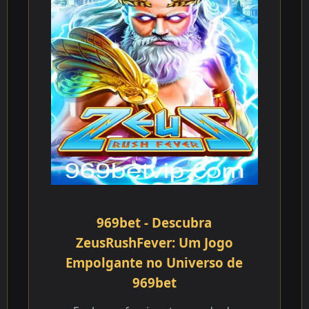
969bet - Descubra
ZeusRushFever: Um Jogo
Empolgante no Universo de
969bet