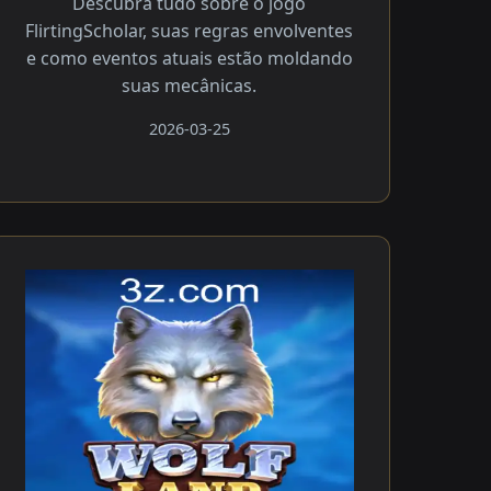
Descubra tudo sobre o jogo
FlirtingScholar, suas regras envolventes
e como eventos atuais estão moldando
suas mecânicas.
2026-03-25