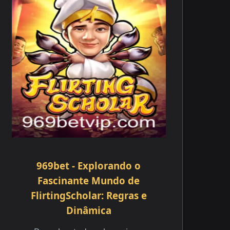
969bet - Explorando o
Fascinante Mundo de
FlirtingScholar: Regras e
Dinâmica