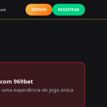
ENTRAR
REGISTRAR
lash
s com 969bet
 uma experiência de jogo única