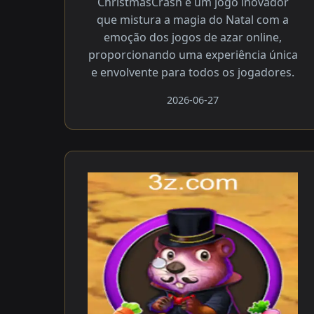
ChristmasCrash é um jogo inovador
que mistura a magia do Natal com a
emoção dos jogos de azar online,
proporcionando uma experiência única
e envolvente para todos os jogadores.
2026-06-27