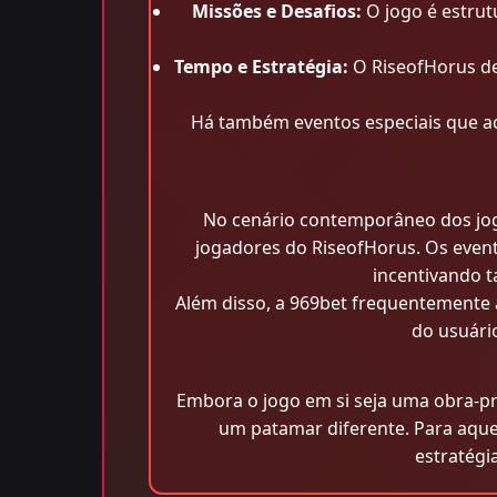
Missões e Desafios:
O jogo é estrut
Tempo e Estratégia:
O RiseofHorus de
Há também eventos especiais que ac
No cenário contemporâneo dos jogo
jogadores do RiseofHorus. Os event
incentivando t
Além disso, a 969bet frequentemente 
do usuári
Embora o jogo em si seja uma obra-pri
um patamar diferente. Para aque
estratégi