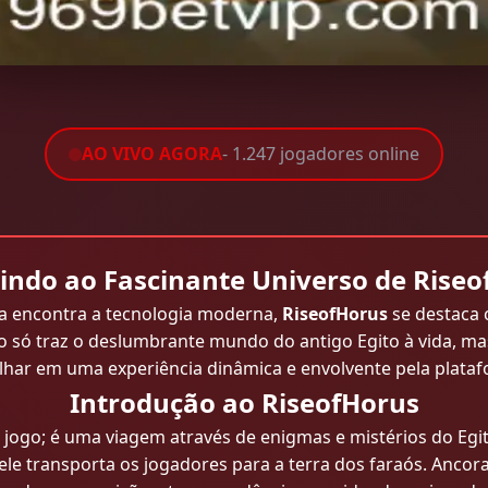
AO VIVO AGORA
- 1.247 jogadores online
indo ao Fascinante Universo de Riseo
a encontra a tecnologia moderna,
RiseofHorus
se destaca 
ão só traz o deslumbrante mundo do antigo Egito à vida, 
har em uma experiência dinâmica e envolvente pela plata
Introdução ao RiseofHorus
jogo; é uma viagem através de enigmas e mistérios do Egit
 ele transporta os jogadores para a terra dos faraós. Anco