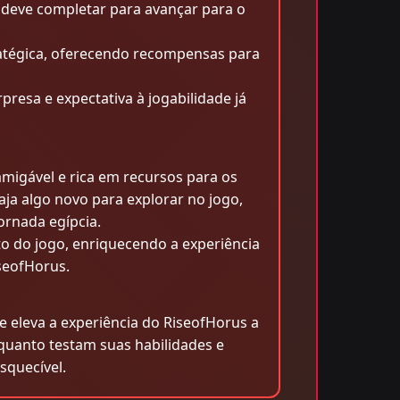
 deve completar para avançar para o
atégica, oferecendo recompensas para
esa e expectativa à jogabilidade já
migável e rica em recursos para os
a algo novo para explorar no jogo,
ornada egípcia.
o do jogo, enriquecendo a experiência
seofHorus.
e eleva a experiência do RiseofHorus a
quanto testam suas habilidades e
squecível.