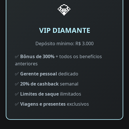
💎
VIP DIAMANTE
Depósito mínimo: R$ 3.000
✅
Bônus de 300%
+ todos os benefícios
anteriores
✅
Gerente pessoal
dedicado
✅
20% de cashback
semanal
✅
Limites de saque
ilimitados
✅
Viagens e presentes
exclusivos