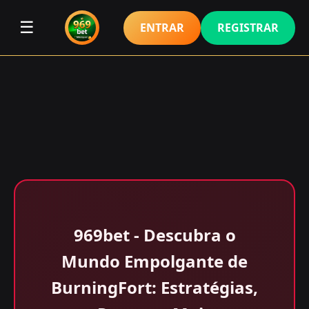
☰
ENTRAR
REGISTRAR
969bet - Descubra o
Mundo Empolgante de
BurningFort: Estratégias,