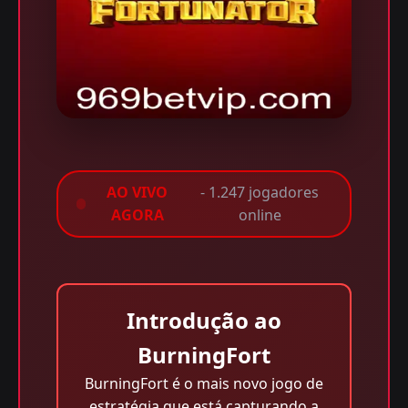
AO VIVO
- 1.247 jogadores
AGORA
online
Introdução ao
BurningFort
BurningFort é o mais novo jogo de
estratégia que está capturando a