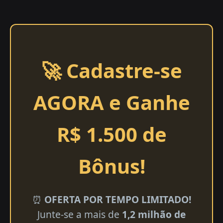
🚀 Cadastre-se
AGORA e Ganhe
R$ 1.500 de
Bônus!
⏰
OFERTA POR TEMPO LIMITADO!
Junte-se a mais de
1,2 milhão de