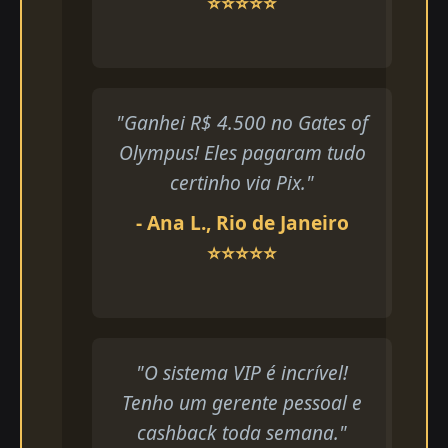
⭐⭐⭐⭐⭐
"Ganhei R$ 4.500 no Gates of
Olympus! Eles pagaram tudo
certinho via Pix."
- Ana L., Rio de Janeiro
⭐⭐⭐⭐⭐
"O sistema VIP é incrível!
Tenho um gerente pessoal e
cashback toda semana."