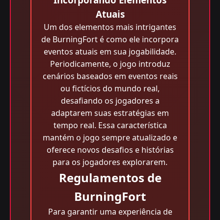
Atuais
Um dos elementos mais intrigantes
de BurningFort é como ele incorpora
eventos atuais em sua jogabilidade.
Periodicamente, o jogo introduz
cenários baseados em eventos reais
ou fictícios do mundo real,
desafiando os jogadores a
adaptarem suas estratégias em
tempo real. Essa característica
mantém o jogo sempre atualizado e
oferece novos desafios e histórias
para os jogadores explorarem.
Regulamentos de
BurningFort
Para garantir uma experiência de