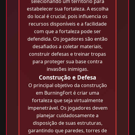
selecionando um território para
estabelecer sua fortaleza. A escolha
do local é crucial, pois influencia os
recursos disponíveis e a facilidade
com que a fortaleza pode ser
defendida. Os jogadores são então
desafiados a coletar materiais,
construir defesas e treinar tropas
para proteger sua base contra
invasões inimigas.
Construção e Defesa
O principal objetivo da construção
em BurningFort é criar uma
fortaleza que seja virtualmente
impenetrável. Os jogadores devem
planejar cuidadosamente a
disposição de suas estruturas,
garantindo que paredes, torres de