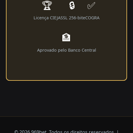
🏆
🔒
✅
Licença CIEJA
SSL 256-bit
eCOGRA
🏦
Aprovado pelo Banco Central
© 2026 969bet. Todos os direitos reservados. |