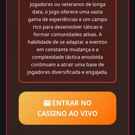
jogadores ou veteranos de longa
data, o jogo oferece uma vasta
gama de experiências e um campo
rico para desenvolver táticas e
formar comunidades ativas. A
habilidade de se adaptar a eventos
em constante mudança e a
complexidade táctica envolvida
continuam a atrair uma base de
jogadores diversificada e engajada.
🎰 ENTRAR NO
CASSINO AO VIVO