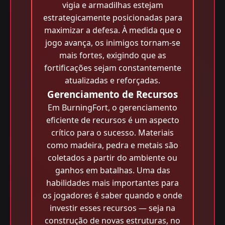
vigia e armadilhas estejam
estrategicamente posicionadas para
maximizar a defesa. À medida que o
jogo avança, os inimigos tornam-se
mais fortes, exigindo que as
fortificações sejam constantemente
atualizadas e reforçadas.
Gerenciamento de Recursos
Em BurningFort, o gerenciamento
eficiente de recursos é um aspecto
crítico para o sucesso. Materiais
como madeira, pedra e metais são
coletados a partir do ambiente ou
ganhos em batalhas. Uma das
habilidades mais importantes para
os jogadores é saber quando e onde
investir esses recursos — seja na
construção de novas estruturas, no