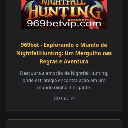
969bet - Explorando o Mundo de
NightfallHunting: Um Mergulho nas
Regras e Aventura
Descubra a emoção de NightfallHunting,
onde estratégia encontra ação em um
mundo digital intrigante.
2026-04-19