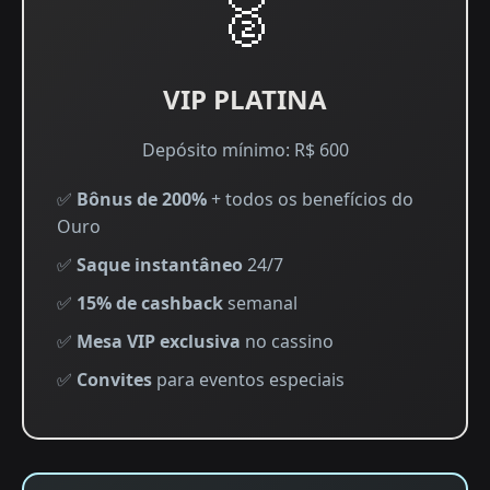
🥈
VIP PLATINA
Depósito mínimo: R$ 600
✅
Bônus de 200%
+ todos os benefícios do
Ouro
✅
Saque instantâneo
24/7
✅
15% de cashback
semanal
✅
Mesa VIP exclusiva
no cassino
✅
Convites
para eventos especiais