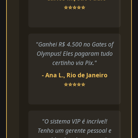
⭐⭐⭐⭐⭐
"Ganhei R$ 4.500 no Gates of
Olympus! Eles pagaram tudo
certinho via Pix."
- Ana L., Rio de Janeiro
⭐⭐⭐⭐⭐
"O sistema VIP é incrível!
Tenho um gerente pessoal e