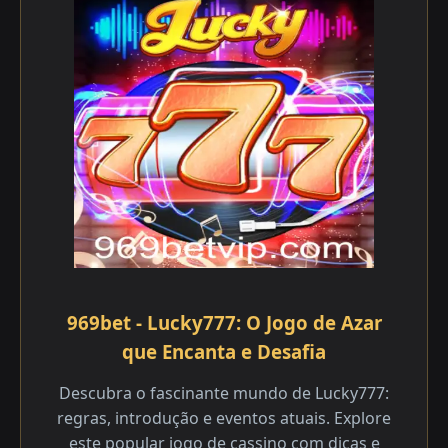
969bet - Lucky777: O Jogo de Azar
que Encanta e Desafia
Descubra o fascinante mundo de Lucky777:
regras, introdução e eventos atuais. Explore
este popular jogo de cassino com dicas e