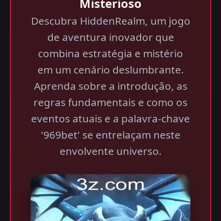
Misterioso
Descubra HiddenRealm, um jogo
de aventura inovador que
combina estratégia e mistério
em um cenário deslumbrante.
Aprenda sobre a introdução, as
regras fundamentais e como os
eventos atuais e a palavra-chave
'969bet' se entrelaçam neste
envolvente universo.