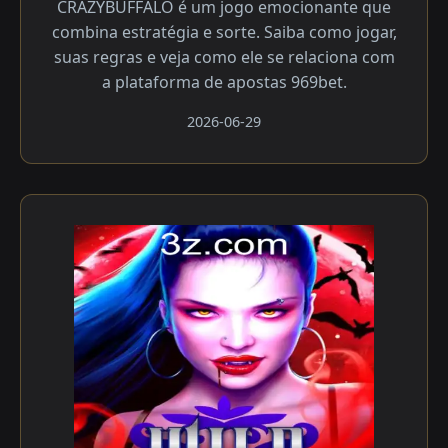
CRAZYBUFFALO é um jogo emocionante que
combina estratégia e sorte. Saiba como jogar,
suas regras e veja como ele se relaciona com
a plataforma de apostas 969bet.
2026-06-29