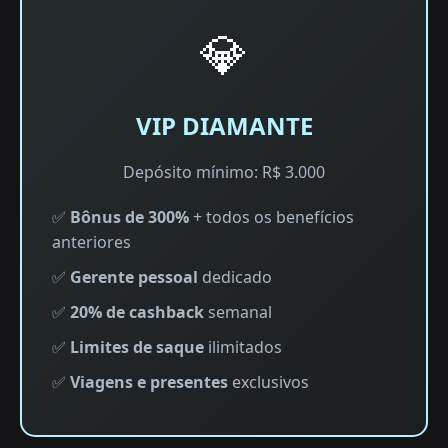
💎
VIP DIAMANTE
Depósito mínimo: R$ 3.000
✅
Bônus de 300%
+ todos os benefícios
anteriores
✅
Gerente pessoal
dedicado
✅
20% de cashback
semanal
✅
Limites de saque
ilimitados
✅
Viagens e presentes
exclusivos