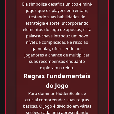
Ela simboliza desafios únicos e mini-
jogos que os players enfrentam,
testando suas habilidades de
estratégia e sorte. Incorporando
elementos do jogo de apostas, esta
palavra-chave introduz um novo
nível de complexidade e risco ao
gameplay, oferecendo aos
jogadores a chance de multiplicar
suas recompensas enquanto
exploram o reino.
Regras Fundamentais
do Jogo
Para dominar HiddenRealm, é
crucial compreender suas regras
básicas. O jogo é dividido em várias
seções, cada uma apresentando