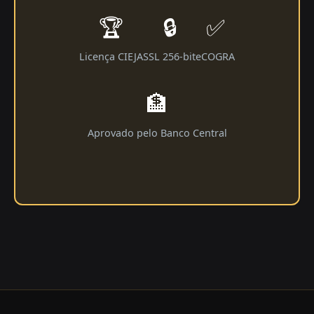
🏆
🔒
✅
Licença CIEJA
SSL 256-bit
eCOGRA
🏦
Aprovado pelo Banco Central