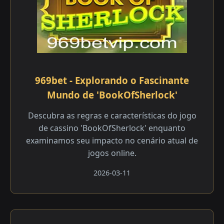
969bet - Explorando o Fascinante
Mundo de 'BookOfSherlock'
Descubra as regras e características do jogo
de cassino 'BookOfSherlock' enquanto
examinamos seu impacto no cenário atual de
jogos online.
2026-03-11