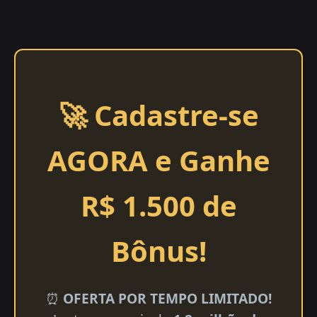
🚀 Cadastre-se
AGORA e Ganhe
R$ 1.500 de
Bônus!
⏰
OFERTA POR TEMPO LIMITADO!