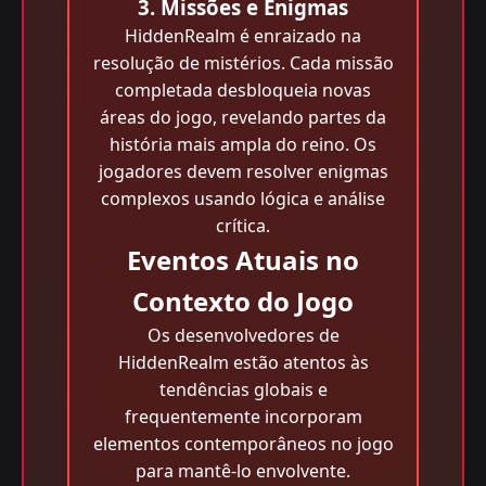
3. Missões e Enigmas
HiddenRealm é enraizado na
resolução de mistérios. Cada missão
completada desbloqueia novas
áreas do jogo, revelando partes da
história mais ampla do reino. Os
jogadores devem resolver enigmas
complexos usando lógica e análise
crítica.
Eventos Atuais no
Contexto do Jogo
Os desenvolvedores de
HiddenRealm estão atentos às
tendências globais e
frequentemente incorporam
elementos contemporâneos no jogo
para mantê-lo envolvente.