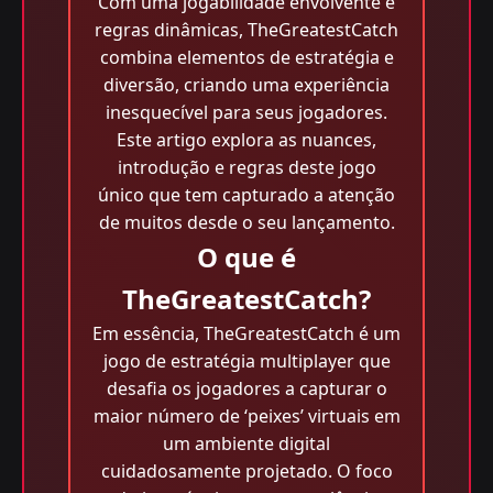
Com uma jogabilidade envolvente e
regras dinâmicas, TheGreatestCatch
combina elementos de estratégia e
diversão, criando uma experiência
inesquecível para seus jogadores.
Este artigo explora as nuances,
introdução e regras deste jogo
único que tem capturado a atenção
de muitos desde o seu lançamento.
O que é
TheGreatestCatch?
Em essência, TheGreatestCatch é um
jogo de estratégia multiplayer que
desafia os jogadores a capturar o
maior número de ‘peixes’ virtuais em
um ambiente digital
cuidadosamente projetado. O foco