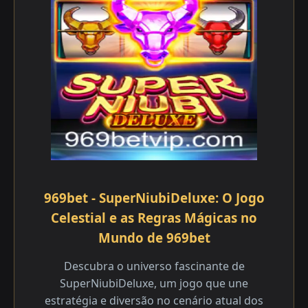
969bet - SuperNiubiDeluxe: O Jogo
Celestial e as Regras Mágicas no
Mundo de 969bet
Descubra o universo fascinante de
SuperNiubiDeluxe, um jogo que une
estratégia e diversão no cenário atual dos