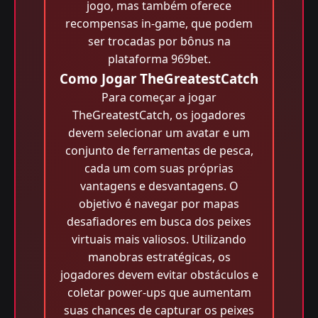
jogo, mas também oferece
recompensas in-game, que podem
ser trocadas por bônus na
plataforma 969bet.
Como Jogar TheGreatestCatch
Para começar a jogar
TheGreatestCatch, os jogadores
devem selecionar um avatar e um
conjunto de ferramentas de pesca,
cada um com suas próprias
vantagens e desvantagens. O
objetivo é navegar por mapas
desafiadores em busca dos peixes
virtuais mais valiosos. Utilizando
manobras estratégicas, os
jogadores devem evitar obstáculos e
coletar power-ups que aumentam
suas chances de capturar os peixes