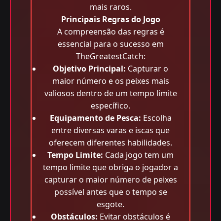
mais raros.
Principais Regras do Jogo
A compreensão das regras é
essencial para o sucesso em
TheGreatestCatch:
Objetivo Principal:
Capturar o
maior número e os peixes mais
valiosos dentro de um tempo limite
específico.
Equipamento de Pesca:
Escolha
entre diversas varas e iscas que
oferecem diferentes habilidades.
Tempo Limite:
Cada jogo tem um
tempo limite que obriga o jogador a
capturar o maior número de peixes
possível antes que o tempo se
esgote.
Obstáculos:
Evitar obstáculos é