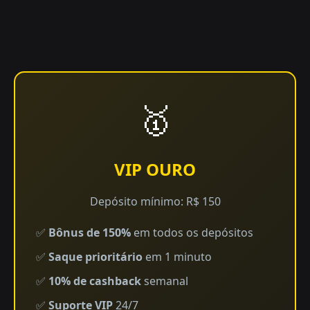
🥇
VIP OURO
Depósito mínimo: R$ 150
✅
Bônus de 150%
em todos os depósitos
✅
Saque prioritário
em 1 minuto
✅
10% de cashback
semanal
✅
Suporte VIP
24/7