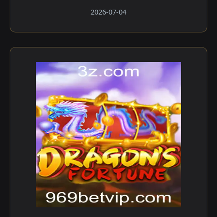
2026-07-04