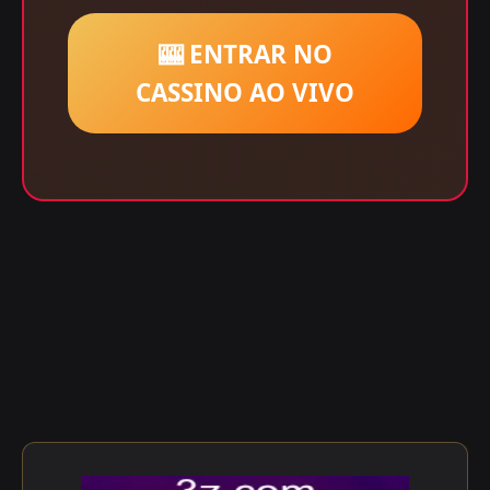
🎰 ENTRAR NO
CASSINO AO VIVO