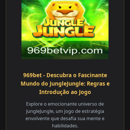
969bet - Descubra o Fascinante
Mundo do JungleJungle: Regras e
Introdução ao Jogo
Explore o emocionante universo de
JungleJungle, um jogo de estratégia
envolvente que desafia sua mente e
habilidades.