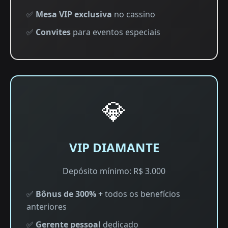
✅
Mesa VIP exclusiva
no cassino
✅
Convites
para eventos especiais
💎
VIP DIAMANTE
Depósito mínimo: R$ 3.000
✅
Bônus de 300%
+ todos os benefícios
anteriores
✅
Gerente pessoal
dedicado