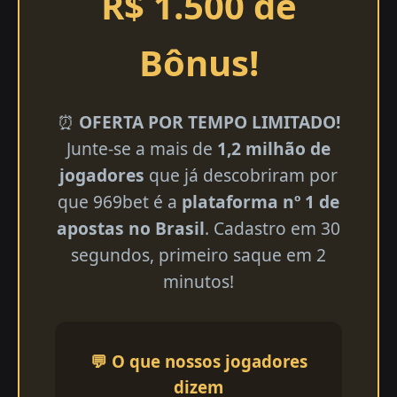
R$ 1.500 de
Bônus!
⏰
OFERTA POR TEMPO LIMITADO!
Junte-se a mais de
1,2 milhão de
jogadores
que já descobriram por
que 969bet é a
plataforma nº 1 de
apostas no Brasil
. Cadastro em 30
segundos, primeiro saque em 2
minutos!
💬 O que nossos jogadores
dizem